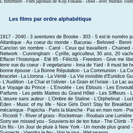
L'Infirmière
- Film japonais de Kôji Fukada - 1h44 - avec Mariko Tsu
Les films par ordre alphabétique
1917 - 2040 - 3 aventures de Brooke - 303 - 5 est le numéro pa
Atlantique - Au coeur du monde - Bacurau - Beloved - Benni -
Cancion sin nombre - Carol - Ceux qui travaillent - Chaine
Network - Cunningham - Cyrille, agriculteur, 30 ans, 20 vach
Effacer l’historique - Eté 85 - Félicità - Freedom - Give me li
terre vue du coeur - Il vegetariano - Inna de Yard - It must be 
bonne épouse - La Bonne Réputation - La Communion - La Cordil
bracelet - La Llorona - La Vérité - La Vie invisible d'Euridice G
- L'Audition - Le Char et l'olivier - Le Grain et l'ivraie - Le Lac
Le Voyage du Prince - L'Envolée - Les Eblouis - Les Envouté
Parfums - Les petits Maitres du Grand Hôtel - Les Siffleurs - L
L'œuvre sans auteur - L'Ombre de Staline - L'Orphelinat - Luc
Eden - Music of my life - Nice Girls Don't Stay for Breakf
mécanique - Papicha - Paris la blanche - Pas en mon nom - Port
- Ricordi ? - River of grass - Rocketman - Roubaix une Lumière -
Sorry we missed you - Souviens-toi de ton futur - The Climb - 
Un fils - Un Jour de pluie à New York - Un monde plus grand - 
Suspects - Viendra le feu - Voir le jour - Wet season