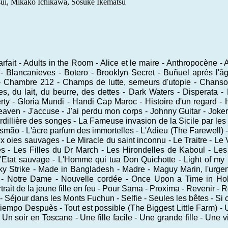
tsui, Mikako Ichikawa, Sosuke Ikematsu
rfait - Adults in the Room - Alice et le maire - Anthropocène 
 Blancanieves - Botero - Brooklyn Secret - Buñuel après l'âge
d - Chambre 212 - Champs de lutte, semeurs d'utopie - Chan
es, du lait, du beurre, des dettes - Dark Waters - Disperata 
berty - Gloria Mundi - Handi Cap Maroc - Histoire d'un regard -
heaven - J'accuse - J'ai perdu mon corps - Johnny Guitar - Joker 
lière des songes - La Fameuse invasion de la Sicile par les O
usmão - L'âcre parfum des immortelles - L'Adieu (The Farewell) - 
 aux oies sauvages - Le Miracle du saint inconnu - Le Traitre - Le V
s - Les Filles du Dr March - Les Hirondelles de Kaboul - Les
'Etat sauvage - L'Homme qui tua Don Quichotte - Light of my lif
ky Strike - Made in Bangladesh - Madre - Maguy Marin, l'urgen
ast - Notre Dame - Nouvelle cordée - Once Upon a Time in H
rait de la jeune fille en feu - Pour Sama - Proxima - Revenir -
 Séjour dans les Monts Fuchun - Selfie - Seules les bêtes - Si c'
Tiempo Despuès - Tout est possible (The Biggest Little Farm) - 
Un soir en Toscane - Une fille facile - Une grande fille - Une 