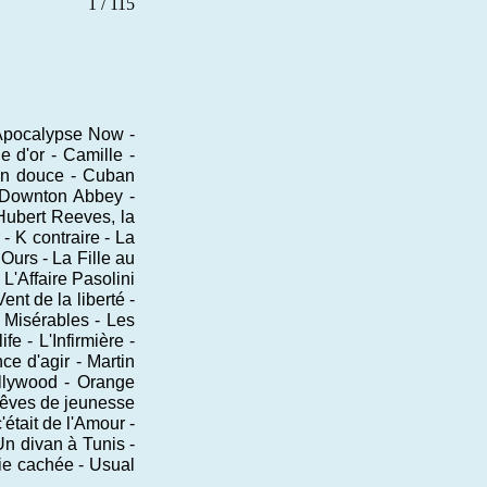
1 / 115
- Apocalypse Now -
 d'or - Camille -
son douce - Cuban
- Downton Abbey -
 Hubert Reeves, la
- K contraire - La
urs - La Fille au
L'Affaire Pasolini
ent de la liberté -
 Misérables - Les
e - L'Infirmière -
ce d'agir - Martin
ollywood - Orange
 Rêves de jeunesse
était de l'Amour -
Un divan à Tunis -
vie cachée - Usual