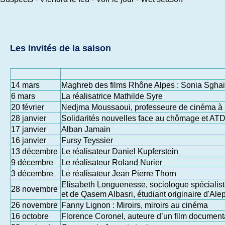
Les invités de la saison
14 mars
Maghreb des films Rhône Alpes : Sonia Sghaie
6 mars
La réalisatrice Mathilde Syre
20 février
Nedjma Moussaoui, professeure de cinéma à 
28 janvier
Solidarités nouvelles face au chômage et AT
17 janvier
Alban Jamain
16 janvier
Fursy Teyssier
13 décembre
Le réalisateur Daniel Kupferstein
9 décembre
Le réalisateur Roland Nurier
3 décembre
Le réalisateur Jean Pierre Thorn
Elisabeth Longuenesse, sociologue spécialis
28 novembre
et de Qasem Albasri, étudiant originaire d'Ale
26 novembre
Fanny Lignon : Miroirs, miroirs au cinéma
16 octobre
Florence Coronel, auteure d’un film document