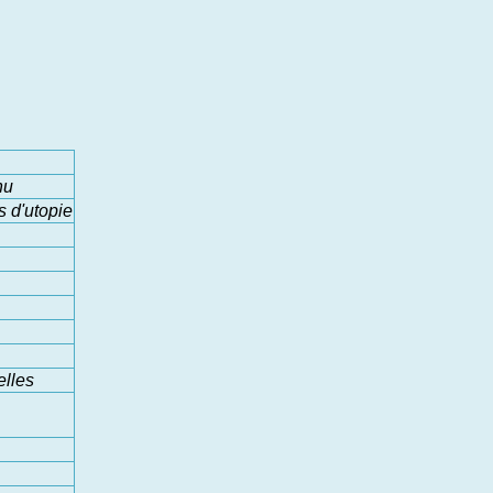
nu
 d'utopie
elles